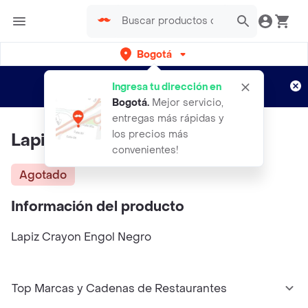
Bogotá
Regístrate
¿Nuevo en Rappi?
y disfruta de
Ingresa tu dirección en
envíos gratis por semanas
Aplican TyC
Bogotá
.
Mejor servicio,
entregas más rápidas y
los precios más
Lapiz Crayon ENGOL Negro
convenientes!
Agotado
Información del producto
Lapiz Crayon Engol Negro
Top Marcas y Cadenas de Restaurantes