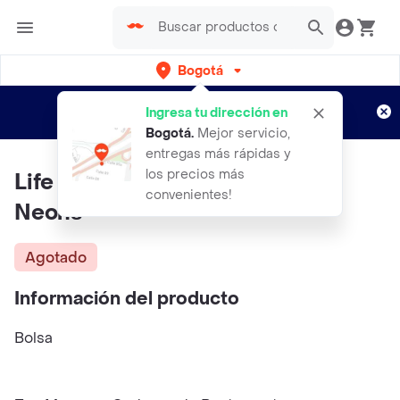
Bogotá
Regístrate
¿Nuevo en Rappi?
y disfruta de
Ingresa tu dirección en
envíos gratis por semanas
Aplican TyC
Bogotá
.
Mejor servicio,
entregas más rápidas y
los precios más
Life Savers Gomitas Gummies
convenientes!
Neons
Agotado
Información del producto
Bolsa