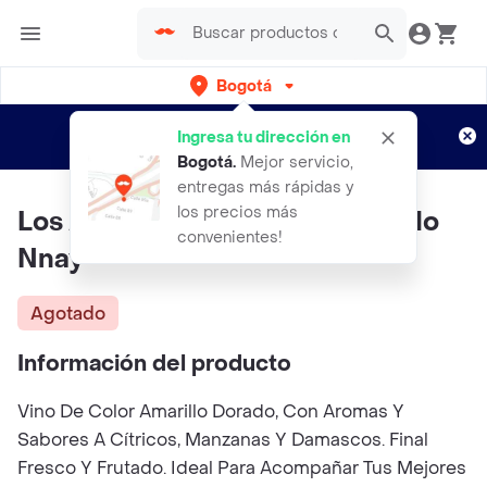
Bogotá
Regístrate
¿Nuevo en Rappi?
y disfruta de
Ingresa tu dirección en
envíos gratis por semanas
Aplican TyC
Bogotá
.
Mejor servicio,
entregas más rápidas y
los precios más
Los Arboles Vino Blanco Ch Ardo
convenientes!
Nnay
Agotado
Información del producto
Vino De Color Amarillo Dorado, Con Aromas Y
Sabores A Cítricos, Manzanas Y Damascos. Final
Fresco Y Frutado. Ideal Para Acompañar Tus Mejores