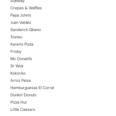
Subway
Crepes & Waffles
Papa John's
Juan Valdez
Sandwich Qbano
Tostao
Karen's Pizza
Frisby
Mc Donald's
Sr Wok
Kokoriko
Arroz Paisa
Hamburguesas El Corral
Dunkin' Donuts
Pizza Hut
Little Caesars