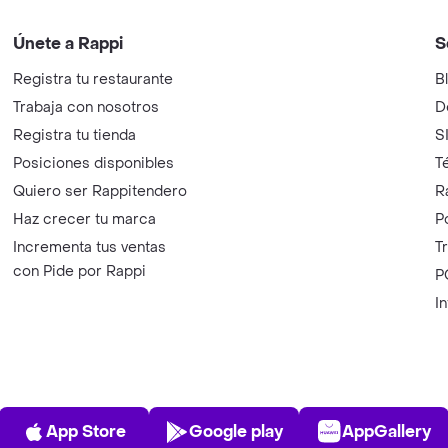
Únete a Rappi
S
Registra tu restaurante
B
Trabaja con nosotros
D
Registra tu tienda
S
Posiciones disponibles
T
Quiero ser Rappitendero
R
Haz crecer tu marca
P
Incrementa tus ventas
T
con Pide por Rappi
P
I
App Store
Play Store
AppGalle
App Store
Google play
AppGallery