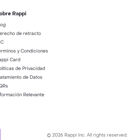
obre Rappi
log
erecho de retracto
IC
érminos y Condiciones
appi Card
olíticas de Privacidad
ratamiento de Datos
QRs
nformación Relevante
ry
©
2026
Rappi Inc. All rights reserved.