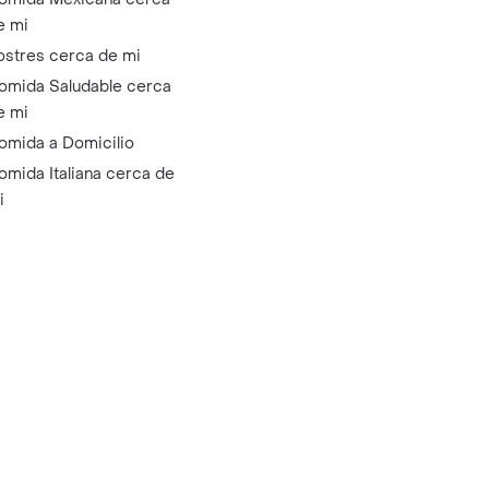
e mi
ostres cerca de mi
omida Saludable cerca
e mi
omida a Domicilio
omida Italiana cerca de
i