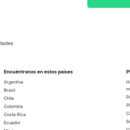
idades
Encuéntranos en estos países
P
Argentina
H
m
Brasil
P
Chile
P
Colombia
C
Costa Rica
S
Ecuador
C