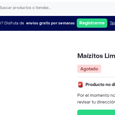
Registrarme
i?
Disfruta de
envíos gratis por semanas
Té
Maízitos Li
Agotado
Producto no d
Por el momento no
revisar tu direcció