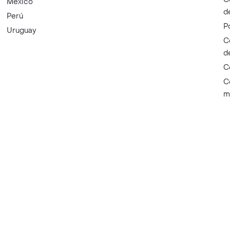
México
d
Perú
P
Uruguay
C
d
C
C
m