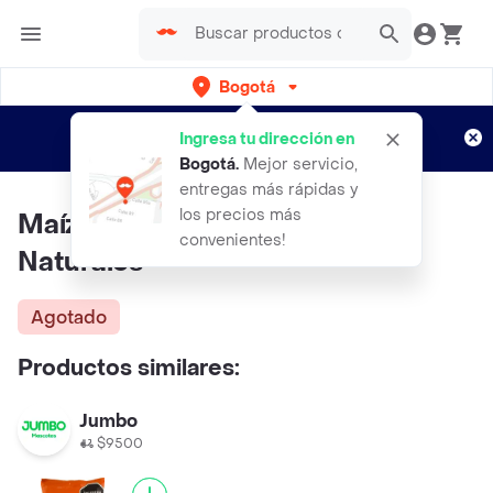
Bogotá
Regístrate
¿Nuevo en Rappi?
y disfruta de
Ingresa tu dirección en
envíos gratis por semanas
Aplican TyC
Bogotá
.
Mejor servicio,
entregas más rápidas y
los precios más
Maízitos Pasabocas De Maiz
convenientes!
Naturales
Agotado
Productos similares:
Jumbo
$9500