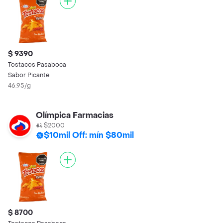
$ 9390
Tostacos Pasaboca
Sabor Picante
46.95/g
Olímpica Farmacias
$2000
$10mil Off: mín $80mil
$ 8700