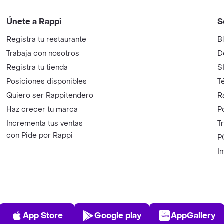
Únete a Rappi
S
Registra tu restaurante
B
Trabaja con nosotros
D
Registra tu tienda
S
Posiciones disponibles
T
Quiero ser Rappitendero
R
Haz crecer tu marca
P
Incrementa tus ventas
T
con Pide por Rappi
P
I
App Store
Play Store
AppGalle
App Store
Google play
AppGallery