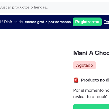
Registrarme
i?
Disfruta de
envíos gratis por semanas
Té
Mani A Choc
Agotado
Producto no d
Por el momento no
revisar tu direcció