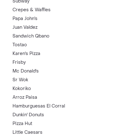
Subway
Crepes & Waffles
Papa John's
Juan Valdez
Sandwich Qbano
Tostao
Karen's Pizza
Frisby
Mc Donald's
Sr Wok
Kokoriko
Arroz Paisa
Hamburguesas El Corral
Dunkin' Donuts
Pizza Hut
Little Caesars