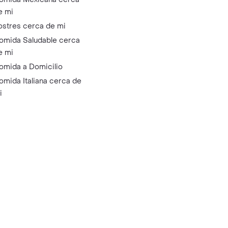
e mi
ostres cerca de mi
omida Saludable cerca
e mi
omida a Domicilio
omida Italiana cerca de
i