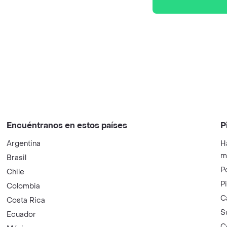
Encuéntranos en estos países
P
Argentina
H
m
Brasil
P
Chile
P
Colombia
C
Costa Rica
S
Ecuador
C