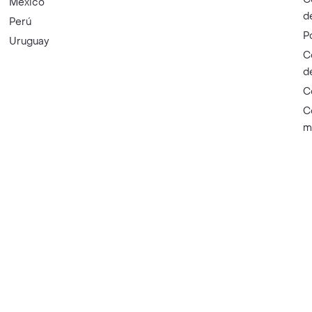
México
d
Perú
P
Uruguay
C
d
C
C
m