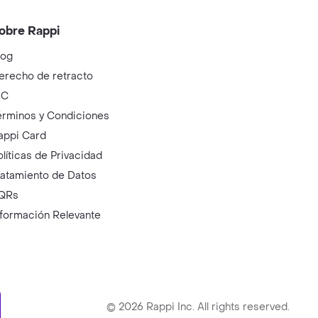
obre Rappi
log
erecho de retracto
IC
érminos y Condiciones
appi Card
olíticas de Privacidad
ratamiento de Datos
QRs
nformación Relevante
ry
©
2026
Rappi Inc. All rights reserved.