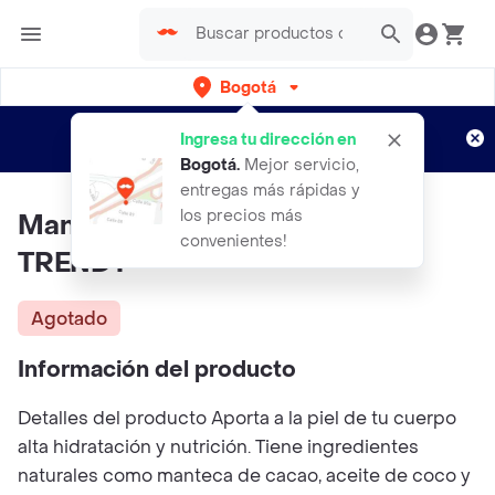
Bogotá
Regístrate
¿Nuevo en Rappi?
y disfruta de
Ingresa tu dirección en
envíos gratis por semanas
Aplican TyC
Bogotá
.
Mejor servicio,
entregas más rápidas y
los precios más
Mantequilla Corporal 100Ml
convenientes!
TRENDY
Agotado
Información del producto
Detalles del producto Aporta a la piel de tu cuerpo
alta hidratación y nutrición. Tiene ingredientes
naturales como manteca de cacao, aceite de coco y