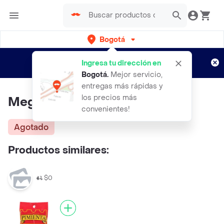
Bogotá
Regístrate
¿Nuevo en Rappi?
y disfruta de
Ingresa tu dirección en
envíos gratis por semanas
Aplican TyC
Bogotá
.
Mejor servicio,
entregas más rápidas y
los precios más
Mega Tiendas Pimienta Molida
convenientes!
Agotado
Productos similares:
$0