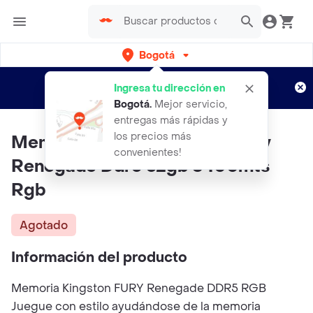
Bogotá
Regístrate
¿Nuevo en Rappi?
y disfruta de
Ingresa tu dirección en
envíos gratis por semanas
Aplican TyC
Bogotá
.
Mejor servicio,
entregas más rápidas y
los precios más
Memoria Ram Pc Kingston Fury
convenientes!
Renegade Ddr5 32gb 6400mts
Rgb
Agotado
Información del producto
Memoria Kingston FURY Renegade DDR5 RGB
Juegue con estilo ayudándose de la memoria