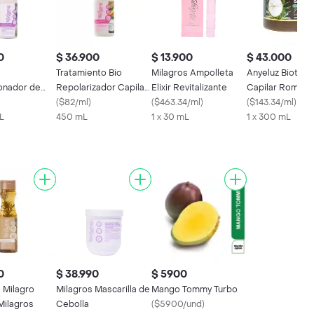
0
$ 36.900
$ 13.900
$ 43.000
Tratamiento Bio
Milagros Ampolleta
Anyeluz Biotera
onador de
Repolarizador Capilar
Elixir Revitalizante
Capilar Romero
- Milagros
(
$82/ml
)
(
$463.34/ml
)
(
$143.34/ml
)
L
450 mL
1 x 30 mL
1 x 300 mL
0
$ 38.990
$ 5900
Milagro
Milagros Mascarilla de
Mango Tommy Turbo
Milagros
Cebolla
(
$5900/und
)