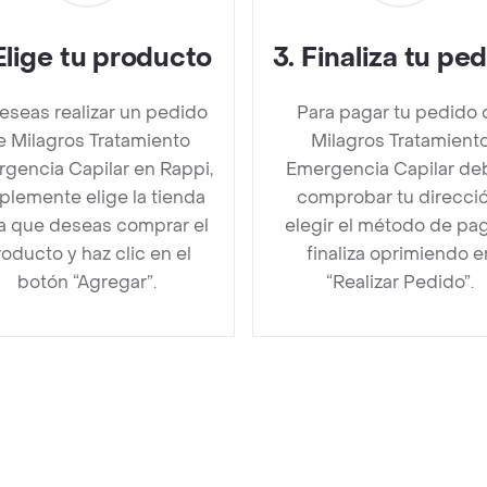
Elige tu producto
3
.
Finaliza tu pe
deseas realizar un pedido
Para pagar tu pedido 
e Milagros Tratamiento
Milagros Tratamient
gencia Capilar en Rappi,
Emergencia Capilar de
plemente elige la tienda
comprobar tu direcció
la que deseas comprar el
elegir el método de pa
oducto y haz clic en el
finaliza oprimiendo e
botón “Agregar”.
“Realizar Pedido”.