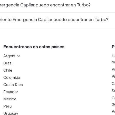
mergencia Capilar puedo encontrar en Turbo?
iento Emergencia Capilar puedo encontrar en Turbo?
Encuéntranos en estos países
P
Argentina
H
m
Brasil
P
Chile
P
Colombia
C
Costa Rica
S
Ecuador
C
México
d
Perú
P
Uruguay