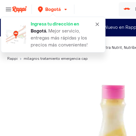
Bogotá
Ingresa tu dirección en
¿Nuevo en Rapp
Bogotá
.
Mejor servicio,
entregas más rápidas y los
precios más convenientes!
Búsquedas relacionadas:
Reparación y tratamiento
,
Ultra Nutrit
,
Nutrib
Rappi
milagros tratamiento emergencia cap