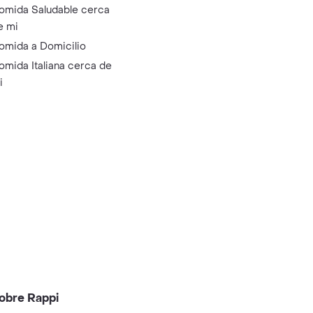
omida Saludable cerca
e mi
omida a Domicilio
omida Italiana cerca de
i
obre Rappi