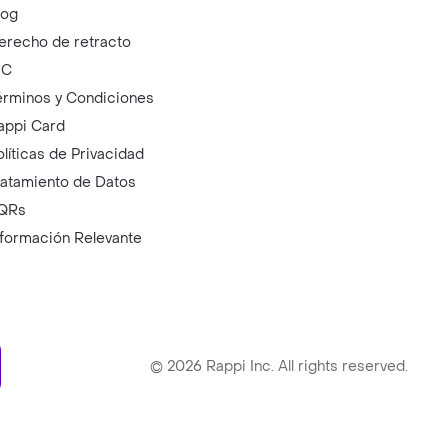
log
erecho de retracto
IC
érminos y Condiciones
appi Card
olíticas de Privacidad
ratamiento de Datos
QRs
nformación Relevante
ry
©
2026
Rappi Inc. All rights reserved.