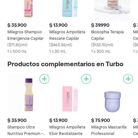
$ 35.900
$ 13.900
$ 39.990
$ 
Milagros Shampoo
Milagros Ampolleta
Biosophia Terapia
Mi
Emergencia Capilar
Rescate Capilar
Capilar
Ce
(
$71.80/ml
)
(
$463.34/ml
)
(
$133.30/ml
)
(
$
1 x 500 mL
1 x 30 mL
1 x 300 mL
1 
Productos complementarios en Turbo
$ 35.900
$ 13.900
$ 75.900
$ 
Shampoo Ultra
Milagros Ampolleta
Milagros Mascarilla
Mi
Nutritivo Premium -
Elixir Revitalizante
Professional
Ce