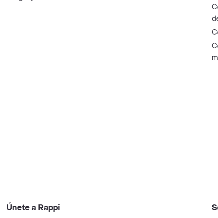
C
d
C
C
m
Únete a Rappi
S