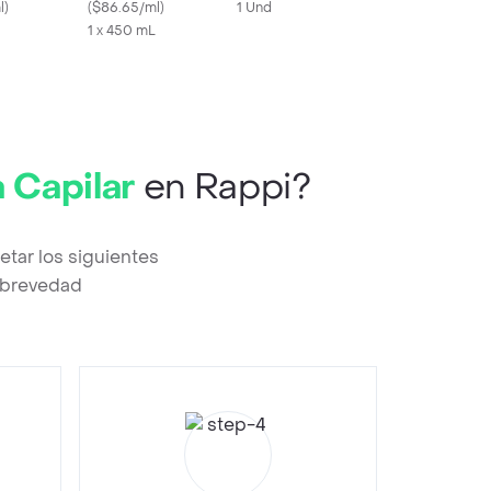
l
)
(
$86.65/ml
)
1 Und
1 x 450 mL
 Capilar
en Rappi?
tar los siguientes
a brevedad