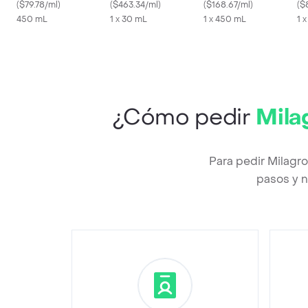
Milagros
(
$79.78/ml
)
(
$463.34/ml
)
(
$168.67/ml
)
(
$
450 mL
1 x 30 mL
1 x 450 mL
1 
¿Cómo pedir
Mila
Para pedir Milagr
pasos y n