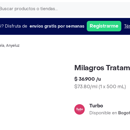
Registrarme
i?
Disfruta de
envíos gratis por semanas
Té
ela
,
Anyeluz
Milagros Tratam
$ 36.900
/
u
$73.80/ml
(
1 x 500 mL
)
Turbo
Disponible en
Bogo