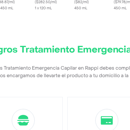
88.87/ml
)
Martina
(
$282.50/ml
)
- Milagros
(
$82/ml
)
(
$79.78/m
x 450 mL
1 x 120 mL
450 mL
450 mL
gros Tratamiento Emergencia
os Tratamiento Emergencia Capilar en Rappi debes comple
os encargamos de llevarte el producto a tu domicilio a l