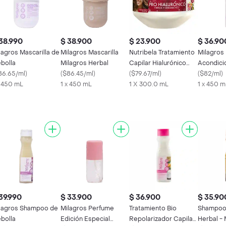
38.990
$ 38.900
$ 23.900
$ 36.90
lagros Mascarilla de
Milagros Mascarilla
Nutribela Tratamiento
Milagros
bolla
Milagros Herbal
Capilar Hialurónico
Acondici
86.65/ml
)
(
$86.45/ml
)
Fuerza y Crecimiento
(
$79.67/ml
)
Cebolla
(
$82/ml
)
x 450 mL
1 x 450 mL
1 X 300.0 mL
1 x 450 m
39.990
$ 33.900
$ 36.900
$ 35.90
lagros Shampoo de
Milagros Perfume
Tratamiento Bio
Shampoo 
bolla
Edición Especial
Repolarizador Capilar
Herbal - 