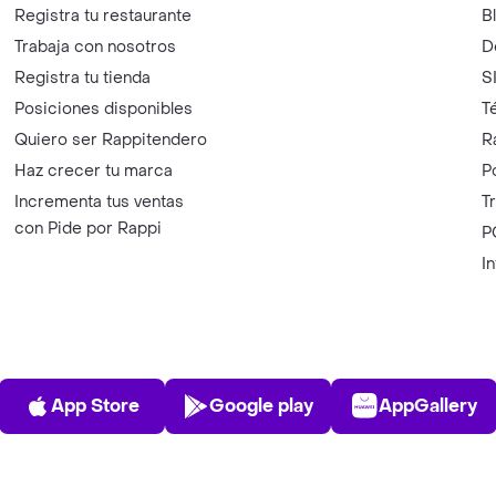
Registra tu restaurante
B
Trabaja con nosotros
D
Registra tu tienda
S
Posiciones disponibles
T
Quiero ser Rappitendero
R
Haz crecer tu marca
P
Incrementa tus ventas
T
con Pide por Rappi
P
I
App Store
Play Store
AppGalle
App Store
Google play
AppGallery