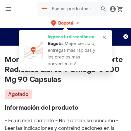
Bogotá
Regístrate
¿Nuevo en Rappi?
y disfruta de
Ingresa tu dirección en
envíos gratis por semanas
Aplican TyC
Bogotá
.
Mejor servicio,
entregas más rápidas y
los precios más
Monoherb Acido Rlipoico Soporte
convenientes!
Radicales Libres Y Omega-3 300
Mg 90 Capsulas
Agotado
Información del producto
- Es un medicamento - No exceder su consumo -
Leer las indicaciones y contraindicaciones en la