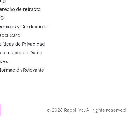
log
erecho de retracto
IC
érminos y Condiciones
appi Card
olíticas de Privacidad
ratamiento de Datos
QRs
nformación Relevante
ry
©
2026
Rappi Inc. All rights reserved.