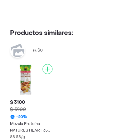
Productos similares:
$0
$ 3100
$ 3900
-
20
%
Mezcla Proteína
NATURES HEART 35
gr
88.58/g