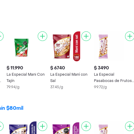
$ 11.990
$ 6740
$ 3490
La Especial Mani Con
La Especial Maní con
La Especial
0
Tajín
Sal
Pasabocas de Frutos
79.94/g
37.45/g
Secos Mix Yogurt
99.72/g
mín $80mil