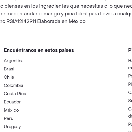
o pienses en los ingredientes que necesitas o lo que n
ne maní, arándano, mango y piña Ideal para llevar a cualq
ro RSiA12I42911 Elaborada en México.
Encuéntranos en estos países
P
Argentina
H
m
Brasil
P
Chile
P
Colombia
C
Costa Rica
S
Ecuador
C
México
d
Perú
P
Uruguay