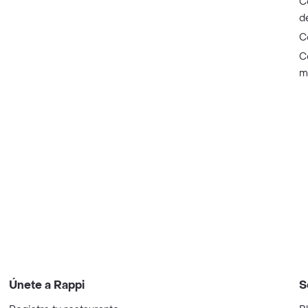
C
d
C
C
m
Únete a Rappi
S