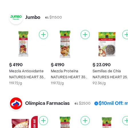
Jumbo
$11500
$ 4190
$ 4190
$ 23.090
Mezcla Antioxidante
Mezcla Proteína
Semillas de Chía
NATURES HEART 35
NATURES HEART 35
NATURES HEART 25
gr
119.72/g
gr
119.72/g
gr
92.36/g
Olímpica Farmacias
$10mil Off: 
$2500