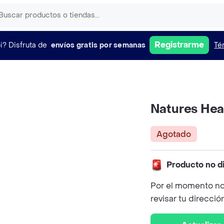
Registrarme
i?
Disfruta de
envíos gratis por semanas
Té
Natures Hea
Agotado
Producto no d
Por el momento no
revisar tu direcció