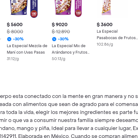
$ 5600
$ 9020
$ 3600
$ 8000
$ 12.890
La Especial
Pasabocas de Frutos
-
30
%
-
30
%
Secos Mix Yogurt
102.86/g
La Especial Mezcla de
La Especial Mix de
Maní con Uvas Pasas
Arándanos y Frutos
31.12/g
Secos
50.13/g
cuerpo esta conectado con la mente en gran manera y no 
ceada con alimentos que sean de agrado para el comensa
a toda la vida, elegir los mejores ingredientes es parte
 o que va a consumir nuestra familia siempre deseamos 
dano, mango y piña, Ideal para llevar a cualquier lugar, 
12I42911, Elaborada en México. Cuando se compran aliment