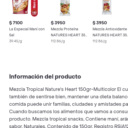
$ 7100
$ 3950
$ 3950
La Especial Maní con
Mezcla Proteína
Mezcla Antioxidante
Sal
NATURES HEART 35
NATURES HEART 35
39.45/g
gr
112.86/g
gr
112.86/g
Información del producto
Mezcla Tropical Nature's Heart 150gr-Multicolor El 
también de sentirse bien, mantener una dieta balan
comida puede unir familias, ciudades y amistades par
Cuando buscamos los alimentos que vamos a consumir
producto. Mezcla tropical snacks, Contiene maní, arán
sabor, Naturales, Contenido de 150gr, Registro RSiA