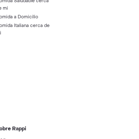
omida Saludable cerca
e mi
omida a Domicilio
omida Italiana cerca de
i
obre Rappi