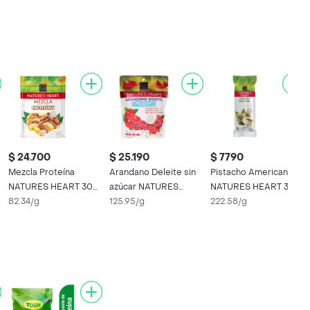
$ 24.700
$ 25.190
$ 7790
Mezcla Proteína
Arandano Deleite sin
Pistacho Americano
NATURES HEART 300
azúcar NATURES
NATURES HEART 35
gr
82.34/g
HEART 200 gr
125.95/g
gr
222.58/g