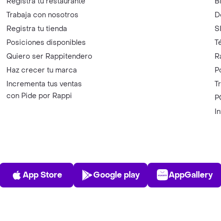
Registra tu restaurante
B
Trabaja con nosotros
D
Registra tu tienda
S
Posiciones disponibles
T
Quiero ser Rappitendero
R
Haz crecer tu marca
P
Incrementa tus ventas
T
con Pide por Rappi
P
I
App Store
Play Store
AppGalle
App Store
Google play
AppGallery