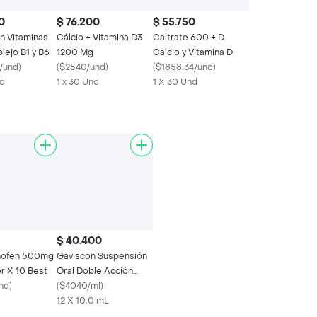
0
$ 76.200
$ 55.750
n Vitaminas
Cálcio + Vitamina D3
Caltrate 600 + D
lejo B1 y B6
1200 Mg
Calcio y Vitamina D
/und
)
(
$2540/und
)
(
$1858.34/und
)
nd
1 x 30 Und
1 X 30 Und
$ 40.400
nofen 500mg
Gaviscon Suspensión
er X 10 Best
Oral Doble Acción
nd
)
Sachet
(
$4040/ml
)
12 X 10.0 mL