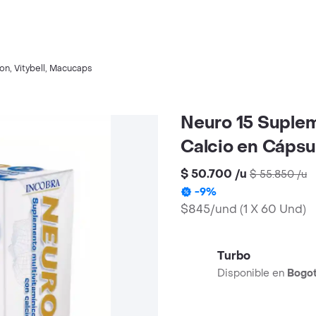
bon
,
Vitybell
,
Macucaps
Neuro 15 Suplem
Calcio en Cápsu
$ 50.700
/
u
$ 55.850
/
u
-
9
%
$845/und
(
1 X 60 Und
)
Turbo
Disponible en
Bogo