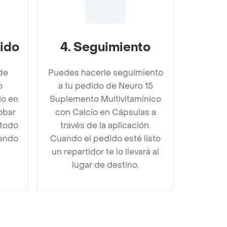
dido
4
.
Seguimiento
de
Puedes hacerle seguimiento
o
a tu pedido de Neuro 15
io en
Suplemento Multivitamínico
obar
con Calcio en Cápsulas a
étodo
través de la aplicación.
iendo
Cuando el pedido esté listo
un repartidor te lo llevará al
lugar de destino.