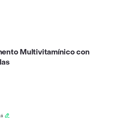
ento Multivitamínico con
las
tá