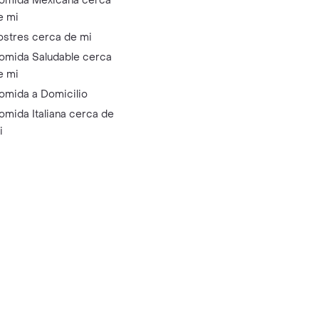
omida Mexicana cerca
e mi
ostres cerca de mi
omida Saludable cerca
e mi
omida a Domicilio
omida Italiana cerca de
i