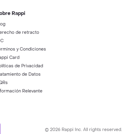
obre Rappi
log
erecho de retracto
IC
érminos y Condiciones
appi Card
olíticas de Privacidad
ratamiento de Datos
QRs
nformación Relevante
ry
©
2026
Rappi Inc. All rights reserved.