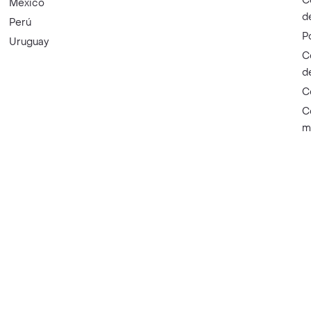
C
México
d
Perú
P
Uruguay
C
d
C
C
m