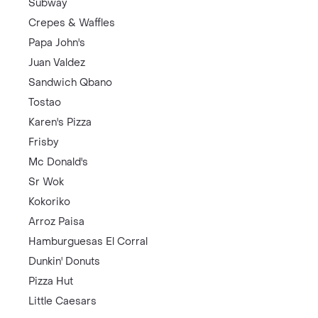
Subway
Crepes & Waffles
Papa John's
Juan Valdez
Sandwich Qbano
Tostao
Karen's Pizza
Frisby
Mc Donald's
Sr Wok
Kokoriko
Arroz Paisa
Hamburguesas El Corral
Dunkin' Donuts
Pizza Hut
Little Caesars