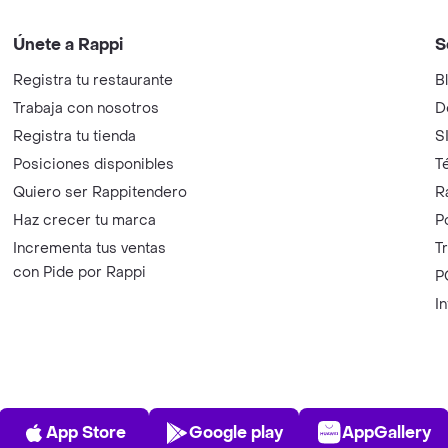
Únete a Rappi
S
Registra tu restaurante
B
Trabaja con nosotros
D
Registra tu tienda
S
Posiciones disponibles
T
Quiero ser Rappitendero
R
Haz crecer tu marca
P
Incrementa tus ventas
T
con Pide por Rappi
P
I
App Store
Play Store
AppGalle
App Store
Google play
AppGallery