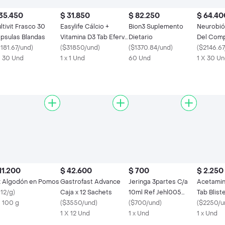
35.450
$ 31.850
$ 82.250
$ 64.40
ltivit Frasco 30
Easylife Cálcio +
Bion3 Suplemento
Neurobió
psulas Blandas
Vitamina D3 Tab Eferv
Dietario
Del Comp
1181.67/und
)
Naranja
(
$31850/und
)
(
$1370.84/und
)
(
$2146.67
X 30 Und
1 x 1 Und
60 Und
1 X 30 U
11.200
$ 42.600
$ 700
$ 2.250
 Algodón en Pomos
Gastrofast Advance
Jeringa 3partes C/a
Acetami
112/g
)
Caja x 12 Sachets
10ml Ref Jehl005
Tab Blist
X 100 g
(
$3550/und
)
Alfasafe 21gx1 Pulg 1/2
(
$700/und
)
(
$2250/u
1 X 12 Und
Pulg sobre
1 x Und
1 x Und