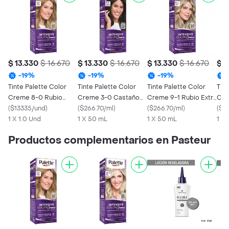
$ 13.330
$ 16.670
$ 13.330
$ 16.670
$ 13.330
$ 16.670
$ 1
-
19
%
-
19
%
-
19
%
Tinte Palette Color
Tinte Palette Color
Tinte Palette Color
Tint
Creme 8-0 Rubio
Creme 3-0 Castaño
Creme 9-1 Rubio Extra
Cre
Claro
(
$13335/und
)
Oscuro
(
$266.70/ml
)
Claro Cenizo
(
$266.70/ml
)
Med
(
$26
1 X 1.0 Und
1 X 50 mL
1 X 50 mL
1 X
Productos complementarios en Pasteur