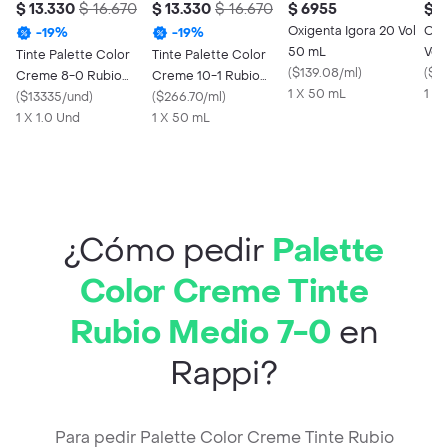
$ 13.330
$ 16.670
$ 13.330
$ 16.670
$ 6955
$ 
Oxigenta Igora 20 Vol
Oxi
-
19
%
-
19
%
50 mL
Vol
Tinte Palette Color
Tinte Palette Color
(
$139.08/ml
)
(
$91
Creme 8-0 Rubio
Creme 10-1 Rubio
1 X 50 mL
1 X
Claro
(
$13335/und
)
Plata Cenizo
(
$266.70/ml
)
1 X 1.0 Und
1 X 50 mL
¿Cómo pedir
Palette
Color Creme Tinte
Rubio Medio 7-0
en
Rappi?
Para pedir Palette Color Creme Tinte Rubio