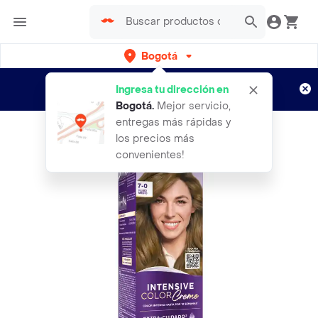
Bogotá
Regístrate
¿Nuevo en Rappi?
y disfruta de
Ingresa tu dirección en
envíos gratis por semanas
Aplican TyC
Bogotá
.
Mejor servicio,
entregas más rápidas y
los precios más
convenientes!