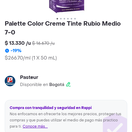
Palette Color Creme Tinte Rubio Medio
7-0
$ 13.330
/
u
$ 16.670
/
u
-
19
%
$266.70/ml
(
1 X 50 mL
)
Pasteur
Disponible en
Bogotá
Compra con tranquilidad y seguridad en Rappi
Nos enfocamos en ofrecerte los mejores precios, proteger tus
compras y que puedas utilizar el medio de pago más practico
para ti.
Conoce más...