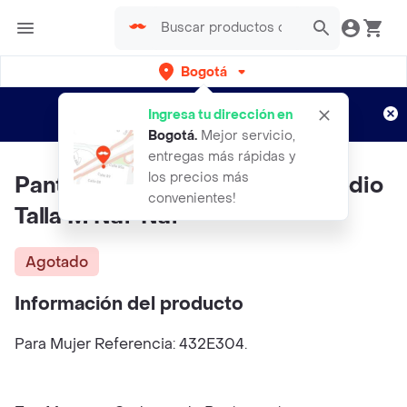
Bogotá
Regístrate
¿Nuevo en Rappi?
y disfruta de
Ingresa tu dirección en
envíos gratis por semanas
Aplican TyC
Bogotá
.
Mejor servicio,
entregas más rápidas y
los precios más
Pantalon Nerd Cafe Secoya Medio
convenientes!
Talla M Naf-Naf
Agotado
Información del producto
Para Mujer Referencia: 432E304.