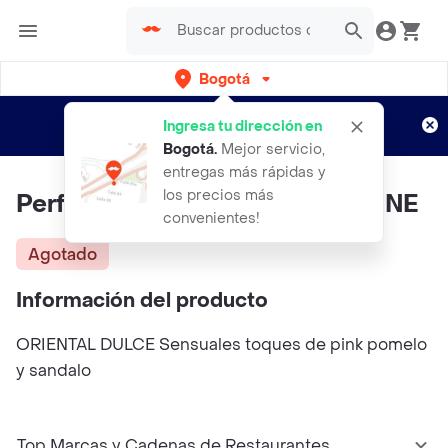
Bogotá
Regístrate
¿Nuevo en Rappi?
y disfruta de
Ingresa tu dirección en
envíos gratis por semanas
Aplican TyC
Bogotá
.
Mejor servicio,
entregas más rápidas y
los precios más
Perfume Sweet Black De CYZONE
convenientes!
Agotado
Información del producto
ORIENTAL DULCE Sensuales toques de pink pomelo
y sandalo
Top Marcas y Cadenas de Restaurantes