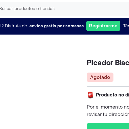
Registrarme
i?
Disfruta de
envíos gratis por semanas
Té
Picador Bla
Agotado
Producto no d
Por el momento no
revisar tu direcció