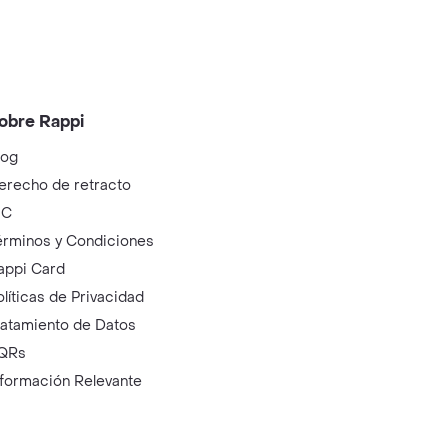
obre Rappi
log
erecho de retracto
IC
érminos y Condiciones
appi Card
olíticas de Privacidad
ratamiento de Datos
QRs
nformación Relevante