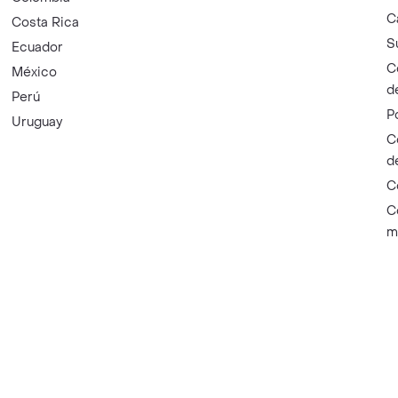
C
Costa Rica
S
Ecuador
C
México
d
Perú
P
Uruguay
C
d
C
C
m