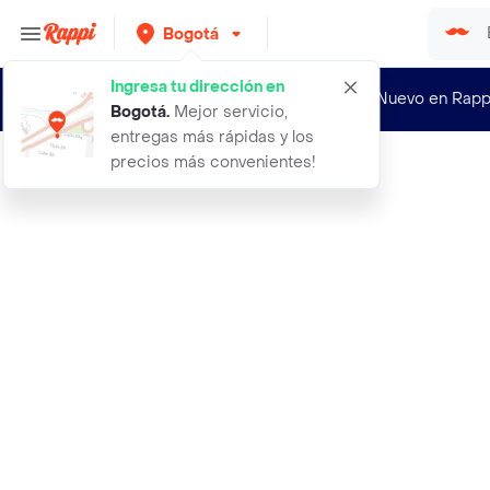
Bogotá
Ingresa tu dirección en
¿Nuevo en Rapp
Bogotá
.
Mejor servicio,
entregas más rápidas y los
precios más convenientes!
Rappi
picador black y decker hc300b negro