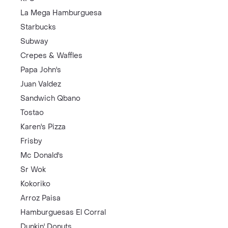
La Mega Hamburguesa
Starbucks
Subway
Crepes & Waffles
Papa John's
Juan Valdez
Sandwich Qbano
Tostao
Karen's Pizza
Frisby
Mc Donald's
Sr Wok
Kokoriko
Arroz Paisa
Hamburguesas El Corral
Dunkin' Donuts