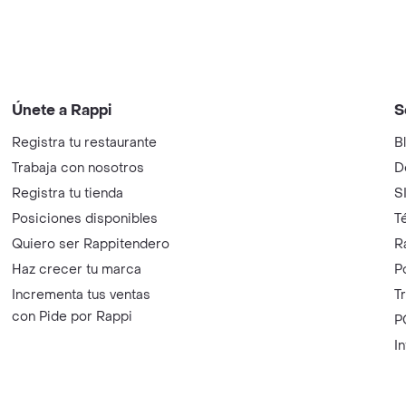
Únete a Rappi
S
Registra tu restaurante
B
Trabaja con nosotros
D
Registra tu tienda
S
Posiciones disponibles
T
Quiero ser Rappitendero
R
Haz crecer tu marca
P
Incrementa tus ventas
T
con Pide por Rappi
P
I