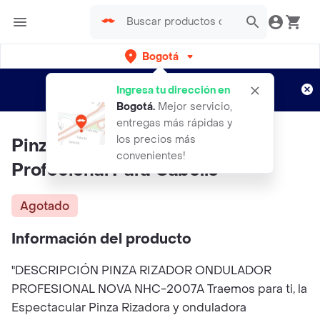
Bogotá
Regístrate
¿Nuevo en Rappi?
y disfruta de
Ingresa tu dirección en
envíos gratis por semanas
Aplican TyC
Bogotá
.
Mejor servicio,
entregas más rápidas y
los precios más
Pinza Rizador Ondulador
convenientes!
Profecional Para Cabello
Agotado
Información del producto
"DESCRIPCIÓN PINZA RIZADOR ONDULADOR
PROFESIONAL NOVA NHC-2007A Traemos para ti, la
Espectacular Pinza Rizadora y onduladora