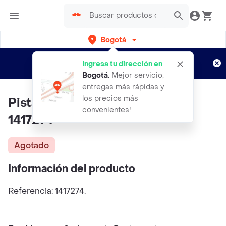
Bogotá
Regístrate
¿Nuevo en Rappi?
y disfruta de
Ingresa tu dirección en
envíos gratis por semanas
Aplican TyC
Bogotá
.
Mejor servicio,
entregas más rápidas y
los precios más
Pista Dragón Blast Con Carros
convenientes!
1417274
Agotado
Información del producto
Referencia: 1417274.