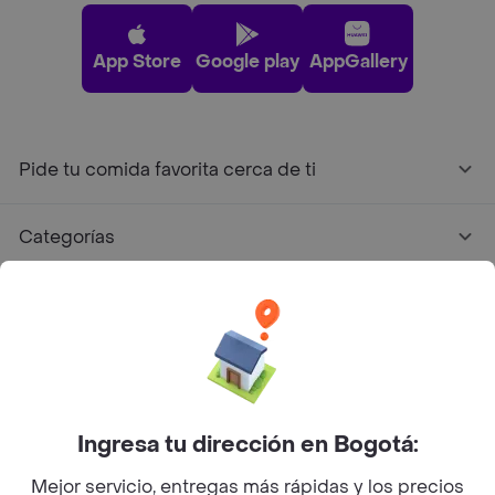
App Store
Google play
AppGallery
Pide tu comida favorita cerca de ti
Categorías
Únete a Rappi
Sobre Rappi
Facebook
Twitter
Instagram
Ingresa tu dirección en Bogotá:
Mejor servicio, entregas más rápidas y los precios
©
2026
Rappi Inc. All rights reserved.