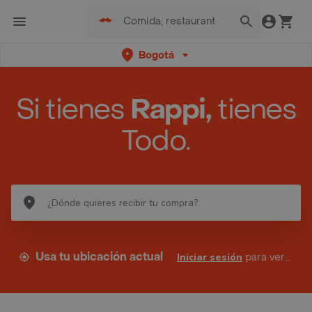
Bogotá
Si tienes
Rappi,
tienes
Todo.
Usa tu ubicación actual
Iniciar sesión
para ver tus direcciones