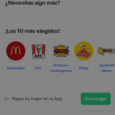
¿Necesitas algo más?
¡Los 10 más elegidos!
El Corral -
Sandwich
McDonald's
KFC
Frisby
Hamburguesa
Qbano
👉
Rappi es mejor en la App
Descargar