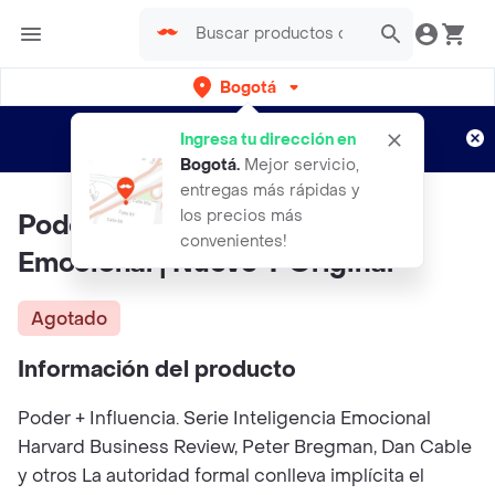
Bogotá
Regístrate
¿Nuevo en Rappi?
y disfruta de
Ingresa tu dirección en
envíos gratis por semanas
Aplican TyC
Bogotá
.
Mejor servicio,
entregas más rápidas y
los precios más
Poder + Influencia | Inteligencia
convenientes!
Emocional | Nuevo Y Original
Agotado
Información del producto
Poder + Influencia. Serie Inteligencia Emocional
Harvard Business Review, Peter Bregman, Dan Cable
y otros La autoridad formal conlleva implícita el