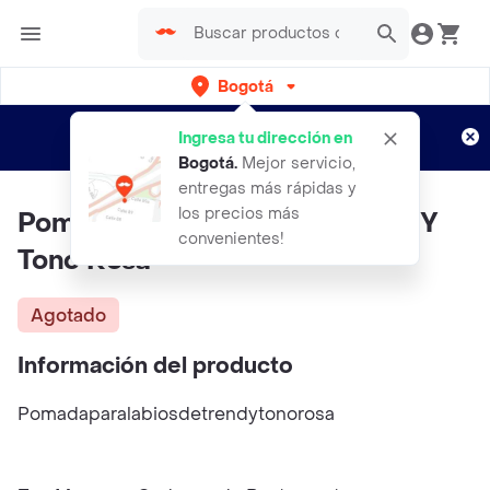
Bogotá
Regístrate
¿Nuevo en Rappi?
y disfruta de
Ingresa tu dirección en
envíos gratis por semanas
Aplican TyC
Bogotá
.
Mejor servicio,
entregas más rápidas y
los precios más
Pomada Para Labios De TRENDY
convenientes!
Tono Rosa
Agotado
Información del producto
Pomadaparalabiosdetrendytonorosa