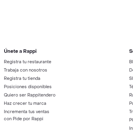
Únete a Rappi
S
Registra tu restaurante
B
Trabaja con nosotros
D
Registra tu tienda
S
Posiciones disponibles
T
Quiero ser Rappitendero
R
Haz crecer tu marca
P
Incrementa tus ventas
T
con Pide por Rappi
P
I