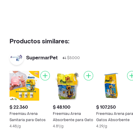
Productos similares:
SupermarPet
$5000
$ 22.360
$ 48.100
$ 107.250
Freemiau Arena
Freemiau Arena
Freemiau Arena par
Sanitaria para Gatos
Absorbente para Gato
Gatos Absorbente
4.48/g
4.81/g
4.29/g