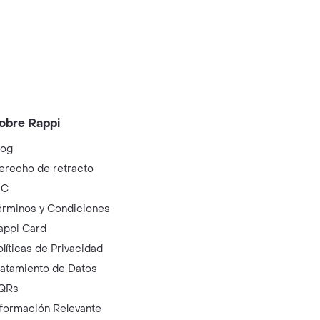
obre Rappi
log
erecho de retracto
IC
érminos y Condiciones
appi Card
olíticas de Privacidad
ratamiento de Datos
QRs
nformación Relevante