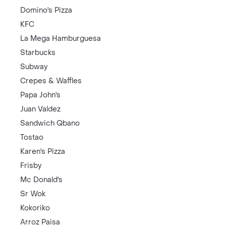
Domino's Pizza
KFC
La Mega Hamburguesa
Starbucks
Subway
Crepes & Waffles
Papa John's
Juan Valdez
Sandwich Qbano
Tostao
Karen's Pizza
Frisby
Mc Donald's
Sr Wok
Kokoriko
Arroz Paisa