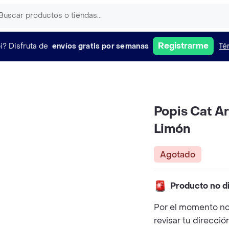
Registrarme
i?
Disfruta de
envíos gratis por semanas
Té
Popis Cat A
Limón
Agotado
Producto no d
Por el momento no
revisar tu direcció