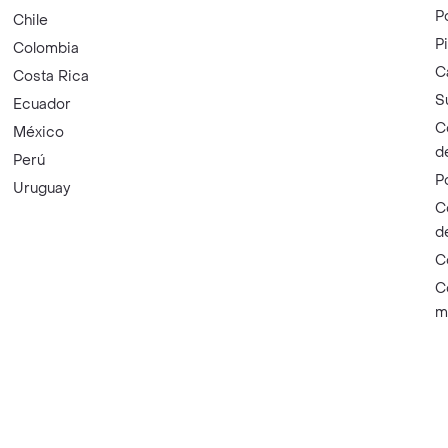
P
Chile
P
Colombia
C
Costa Rica
S
Ecuador
C
México
d
Perú
P
Uruguay
C
d
C
C
m