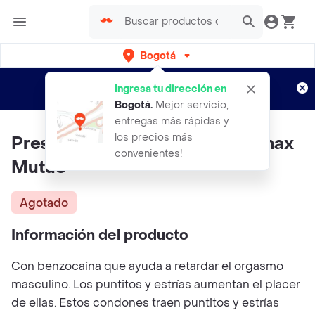
Bogotá
Regístrate
¿Nuevo en Rappi?
y disfruta de
Ingresa tu dirección en
envíos gratis por semanas
Aplican TyC
Bogotá
.
Mejor servicio,
entregas más rápidas y
los precios más
Preservativo Durex *3 Und Climax
convenientes!
Mutuo
Agotado
Información del producto
Con benzocaína que ayuda a retardar el orgasmo
masculino. Los puntitos y estrías aumentan el placer
de ellas. Estos condones traen puntitos y estrías