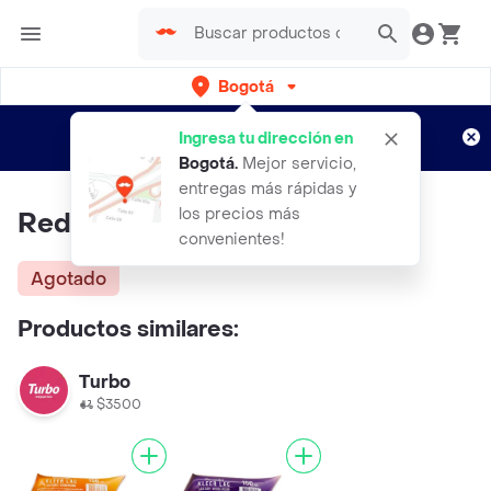
Bogotá
Regístrate
¿Nuevo en Rappi?
y disfruta de
Ingresa tu dirección en
envíos gratis por semanas
Aplican TyC
Bogotá
.
Mejor servicio,
entregas más rápidas y
los precios más
Red Lac Laca Suave
convenientes!
Agotado
Productos similares:
Turbo
$3500