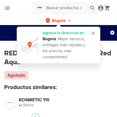
Bogotá
Regístrate
¿Nuevo en Rappi?
y disfruta de
Ingresa tu dirección en
envíos gratis por semanas
Aplican TyC
Bogotá
.
Mejor servicio,
entregas más rápidas y
los precios más
RED ONE Cera Para El Cabello Red
convenientes!
Aqua
Agotado
Productos similares:
KOSMETIC 115
$3000