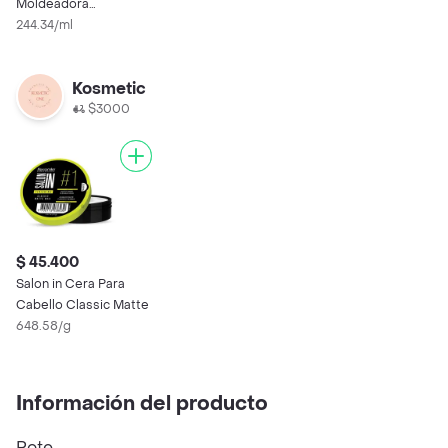
Moldeadora
Profesional Mate Hold
244.34/ml
Kosmetic
$3000
$ 45.400
Salon in Cera Para
Cabello Classic Matte
648.58/g
Información del producto
Pote.