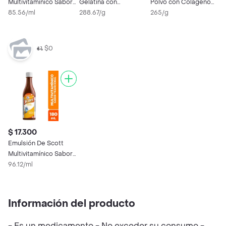
Multivitamínico Sabor
Gelatina con
Polvo con Colágeno
a Cereza
85.56/ml
Colageno + Selenio +
288.67/g
Hidrolizado Sabor
265/g
Vitamina A
Vainilla
$0
$ 17.300
Emulsión De Scott
Multivitamínico Sabor
Tradicional
96.12/ml
Información del producto
- Es un medicamento - No exceder su consumo -