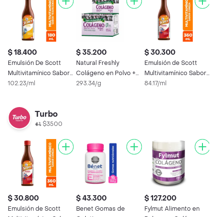
$ 18.400
$ 35.200
$ 30.300
Emulsión De Scott
Natural Freshly
Emulsión de Scott
Multivitamínico Sabor
Colágeno en Polvo +
Multivitamínico Sabor
Tradicional
102.23/ml
Biotina + Vitamina C
293.34/g
a Cereza
84.17/ml
Turbo
$3500
$ 30.800
$ 43.300
$ 127.200
Emulsión de Scott
Benet Gomas de
Fylmut Alimento en