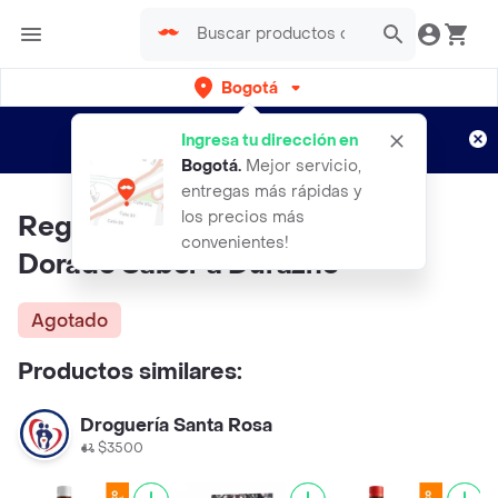
Bogotá
Regístrate
¿Nuevo en Rappi?
y disfruta de
Ingresa tu dirección en
envíos gratis por semanas
Aplican TyC
Bogotá
.
Mejor servicio,
entregas más rápidas y
los precios más
Regenecare Colágeno Líquido
convenientes!
Dorado Sabor a Durazno
Agotado
Productos similares:
Droguería Santa Rosa
$3500