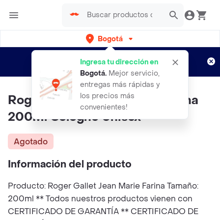
Bogotá
Regístrate
¿Nuevo en Rappi?
y disfruta de
Ingresa tu dirección en
envíos gratis por semanas
Aplican TyC
Bogotá
.
Mejor servicio,
entregas más rápidas y
los precios más
Roger & Gallet Jean Marie Farina
convenientes!
200Ml Cologne Unisex
Agotado
Información del producto
Producto: Roger Gallet Jean Marie Farina Tamaño:
200ml ** Todos nuestros productos vienen con
CERTIFICADO DE GARANTÍA ** CERTIFICADO DE