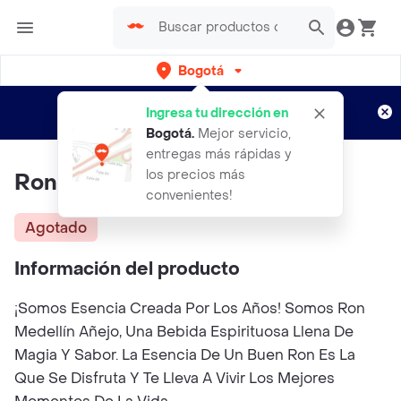
Bogotá
Regístrate
¿Nuevo en Rappi?
y disfruta de
Ingresa tu dirección en
envíos gratis por semanas
Aplican TyC
Bogotá
.
Mejor servicio,
entregas más rápidas y
los precios más
Ron Medellin Dorado Media
convenientes!
Agotado
Información del producto
¡Somos Esencia Creada Por Los Años! Somos Ron
Medellín Añejo, Una Bebida Espirituosa Llena De
Magia Y Sabor. La Esencia De Un Buen Ron Es La
Que Se Disfruta Y Te Lleva A Vivir Los Mejores