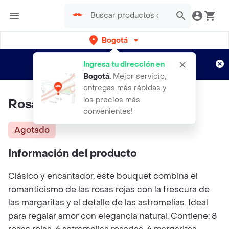
Bogotá
Regístrate
¿Nuevo en Rappi?
y disfruta de
Ingresa tu dirección en
envíos gratis por semanas
Aplican TyC
Bogotá
.
Mejor servicio,
entregas más rápidas y
los precios más
Rosa Encantada
convenientes!
Agotado
Información del producto
Clásico y encantador, este bouquet combina el
romanticismo de las rosas rojas con la frescura de
las margaritas y el detalle de las astromelias. Ideal
para regalar amor con elegancia natural. Contiene: 8