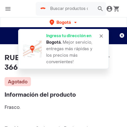
Bogotá
Regístrate
¿Nuevo en Rappi?
y disfruta de
Ingresa tu dirección en
envíos gratis por semanas
Aplican TyC
Bogotá
.
Mejor servicio,
entregas más rápidas y
los precios más
RUBY ROSE Labial Valdiri Color
convenientes!
366
Agotado
Información del producto
Frasco.