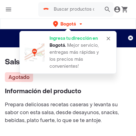
Bogotá
Regístrate
¿Nuevo en Rappi?
y disfruta de
Ingresa tu dirección en
envíos gratis por semanas
Aplican TyC
Bogotá
.
Mejor servicio,
entregas más rápidas y
los precios más
Salsa Tabasco Olimpica
convenientes!
Agotado
Información del producto
Prepara deliciosas recetas caseras y levanta su
sabor con esta salsa, desde desayunos, snacks,
bebidas, plato fuerte, lo que se te antoje.