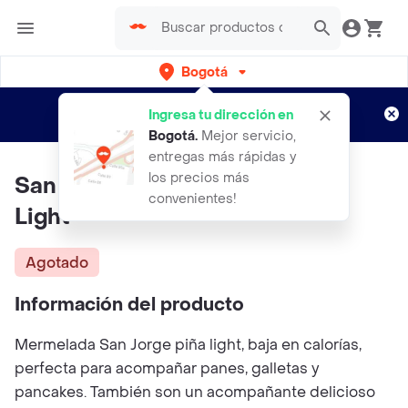
Bogotá
Regístrate
¿Nuevo en Rappi?
y disfruta de
Ingresa tu dirección en
envíos gratis por semanas
Aplican TyC
Bogotá
.
Mejor servicio,
entregas más rápidas y
los precios más
San Jorge Mermelada de Piña
convenientes!
Light
Agotado
Información del producto
Mermelada San Jorge piña light, baja en calorías,
perfecta para acompañar panes, galletas y
pancakes. También son un acompañante delicioso