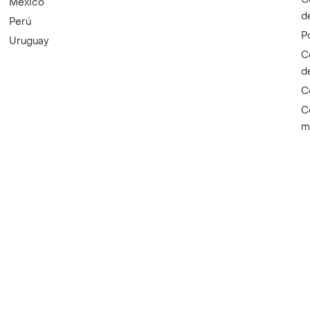
México
d
Perú
P
Uruguay
C
d
C
C
m