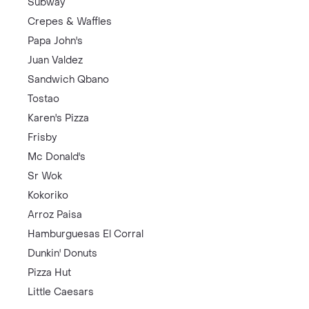
Subway
Crepes & Waffles
Papa John's
Juan Valdez
Sandwich Qbano
Tostao
Karen's Pizza
Frisby
Mc Donald's
Sr Wok
Kokoriko
Arroz Paisa
Hamburguesas El Corral
Dunkin' Donuts
Pizza Hut
Little Caesars