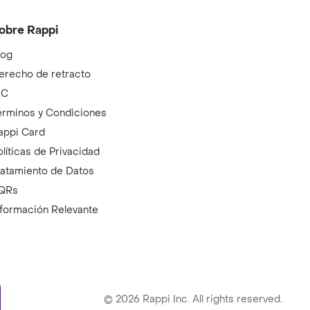
obre Rappi
log
erecho de retracto
IC
érminos y Condiciones
appi Card
olíticas de Privacidad
ratamiento de Datos
QRs
nformación Relevante
ry
©
2026
Rappi Inc. All rights reserved.