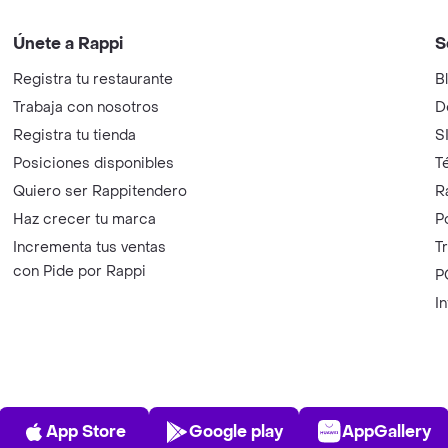
Únete a Rappi
S
Registra tu restaurante
B
Trabaja con nosotros
D
Registra tu tienda
S
Posiciones disponibles
T
Quiero ser Rappitendero
R
Haz crecer tu marca
P
Incrementa tus ventas
T
con Pide por Rappi
P
I
App Store
Play Store
AppGalle
App Store
Google play
AppGallery