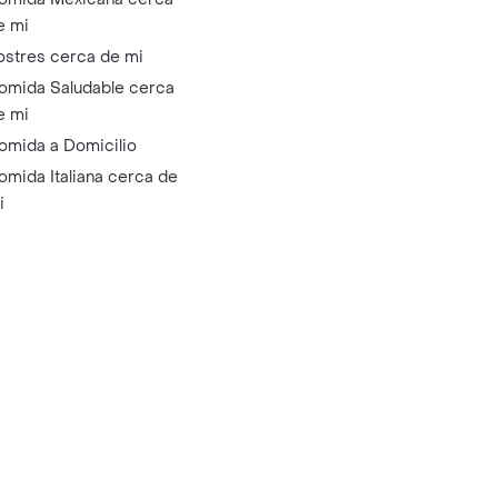
e mi
ostres cerca de mi
omida Saludable cerca
e mi
omida a Domicilio
omida Italiana cerca de
i