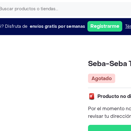
Registrarme
i?
Disfruta de
envíos gratis por semanas
Té
Seba-Seba T
Agotado
Producto no d
Por el momento no
revisar tu direcció