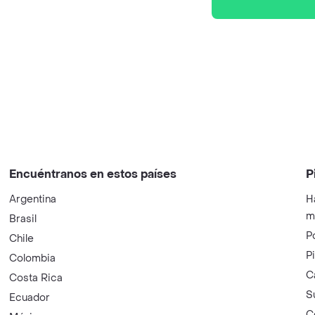
Encuéntranos en estos países
P
Argentina
H
m
Brasil
P
Chile
P
Colombia
C
Costa Rica
S
Ecuador
C