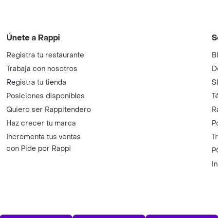
Únete a Rappi
S
Registra tu restaurante
B
Trabaja con nosotros
D
Registra tu tienda
S
Posiciones disponibles
T
Quiero ser Rappitendero
R
Haz crecer tu marca
P
Incrementa tus ventas
T
con Pide por Rappi
P
I