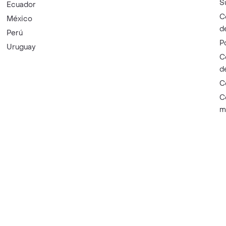
S
Ecuador
C
México
d
Perú
P
Uruguay
C
d
C
C
m