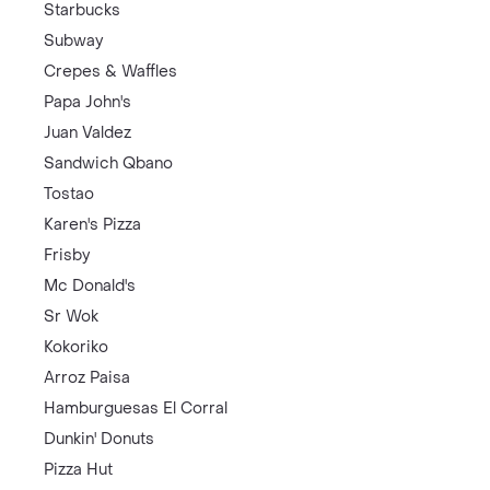
Starbucks
Subway
Crepes & Waffles
Papa John's
Juan Valdez
Sandwich Qbano
Tostao
Karen's Pizza
Frisby
Mc Donald's
Sr Wok
Kokoriko
Arroz Paisa
Hamburguesas El Corral
Dunkin' Donuts
Pizza Hut