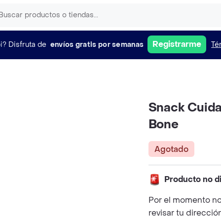
Registrarme
i?
Disfruta de
envíos gratis por semanas
Té
Snack Cuid
Bone
Agotado
Producto no d
Por el momento no
revisar tu direcció