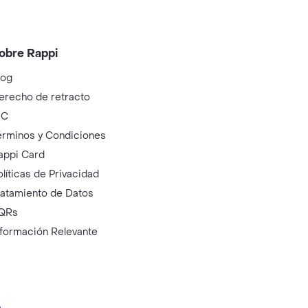
obre Rappi
log
erecho de retracto
IC
érminos y Condiciones
appi Card
olíticas de Privacidad
ratamiento de Datos
QRs
nformación Relevante