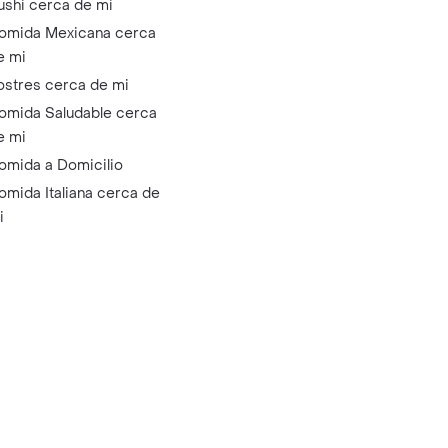
ushi cerca de mi
omida Mexicana cerca
e mi
ostres cerca de mi
omida Saludable cerca
e mi
omida a Domicilio
omida Italiana cerca de
i