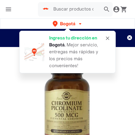
Bogotá
Regístrate
¿Nuevo en Rappi?
y disfruta de
Ingresa tu dirección en
envíos gratis por semanas
Aplican TyC
Bogotá
.
Mejor servicio,
entregas más rápidas y
los precios más
convenientes!