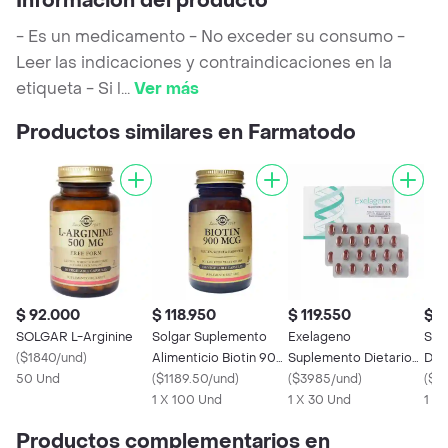
Información del producto
- Es un medicamento - No exceder su consumo -
Leer las indicaciones y contraindicaciones en la
etiqueta - Si l
...
Ver más
Productos similares en Farmatodo
$ 92.000
$ 118.950
$ 119.550
$ 2
SOLGAR L-Arginine
Solgar Suplemento
Exelageno
Sol
(
$1840/und
)
Alimenticio Biotin 900
Suplemento Dietario
Die
50 Und
Mcg
(
$1189.50/und
)
en Cápsulas
(
$3985/und
)
mg)
(
$3
1 X 100 Und
1 X 30 Und
1 X
Productos complementarios en