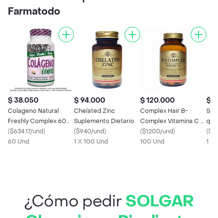
Farmatodo
$ 38.050
$ 94.000
$ 120.000
$ 1
Colageno Natural
Chelated Zinc
Complex Hair B-
SOL
Freshly Complex 60
Suplemento Dietario
Complex Vitamina C X
que
Cápsulas
(
$634.17/und
)
(
$940/und
)
100 Tabletas
(
$1200/und
)
(
$1
60 Und
1 X 100 Und
100 Und
1 X
¿Cómo pedir
SOLGAR