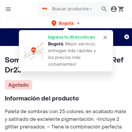
Bogotá
Regístrate
¿Nuevo en Rappi?
y disfruta de
Ingresa tu dirección en
envíos gratis por semanas
Aplican TyC
Bogotá
.
Mejor servicio,
entregas más rápidas y
los precios más
Sombra Dance Roller TRENDY Ref
convenientes!
Dr23
Agotado
Información del producto
Paleta de sombras con 25 colores, en acabado mate
y satinado de excelente pigmentación. -Incluye 2
glitter prensados. – Tiene la combinación perfecta: