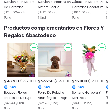
Suculenta En Matera
Suculenta Mediana en
Cáctus En Matera De
Suc
De Cerámica
Matera Pocillo
Cerámica Decorativa
Mat
Decorativa Animalitos
(
$25500/und
)
Cerámica
(
$41250/und
)
(
$18750/und
)
Col
(
$3
1Und
1 Und
1Und
1 U
Productos complementarios en Flores Y
Regalos Abastodeco
$ 48.750
$ 65.000
$ 26.250
$ 35.000
$ 15.000
$ 20.000
$ 3
-
25
%
-
25
%
-
25
%
Bouquet Flores
Perro De Peluche
Solitario Gerbera Y
Flor
Tropicales De Lujo
Antialérgico – Regalo
Mini Rosa
(
$3
(
$48750/und
)
Creativo
(
$26250/und
)
(
$15000/und
)
1Un
1Und
1Und
1Und