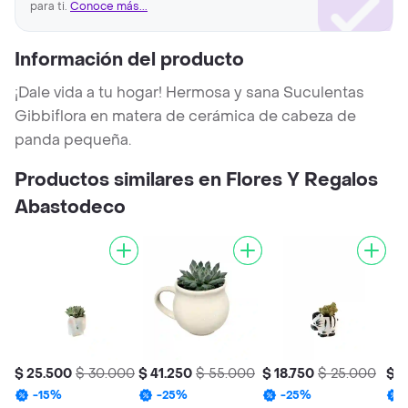
para ti.
Conoce más...
Información del producto
¡Dale vida a tu hogar! Hermosa y sana Suculentas
Gibbiflora en matera de cerámica de cabeza de
panda pequeña.
Productos similares en Flores Y Regalos
Abastodeco
$ 25.500
$ 30.000
$ 41.250
$ 55.000
$ 18.750
$ 25.000
$ 3
-
15
%
-
25
%
-
25
%