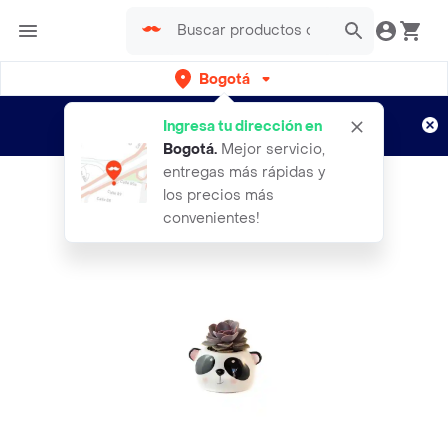
Bogotá
Regístrate
¿Nuevo en Rappi?
y disfruta de
Ingresa tu dirección en
envíos gratis por semanas
Aplican TyC
Bogotá
.
Mejor servicio,
entregas más rápidas y
los precios más
convenientes!