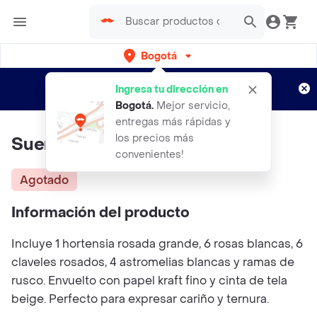
Bogotá
Regístrate
¿Nuevo en Rappi?
y disfruta de
Ingresa tu dirección en
envíos gratis por semanas
Aplican TyC
Bogotá
.
Mejor servicio,
entregas más rápidas y
los precios más
Sueño De Primavera
convenientes!
Agotado
Información del producto
Incluye 1 hortensia rosada grande, 6 rosas blancas, 6
claveles rosados, 4 astromelias blancas y ramas de
rusco. Envuelto con papel kraft fino y cinta de tela
beige. Perfecto para expresar cariño y ternura.