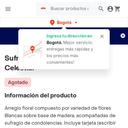
Bogotá
Regístrate
¿Nuevo en Rappi?
y disfruta de
Ingresa tu dirección en
envíos gratis por semanas
Aplican TyC
Bogotá
.
Mejor servicio,
entregas más rápidas y
los precios más
Sufragio De Condolencias -
convenientes!
Celestial
Agotado
Información del producto
Arreglo floral compuesto por variedad de flores
Blancas sobre base de madera, acompañadas de
sufragio de condolencias. Incluye tarjeta (escribir