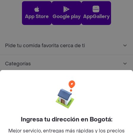
App Store
Google play
AppGallery
Pide tu comida favorita cerca de ti
Categorías
Únete a Rappi
Sobre Rappi
Facebook
Twitter
Instagram
Ingresa tu dirección en Bogotá:
Mejor servicio, entregas más rápidas y los precios
©
2026
Rappi Inc. All rights reserved.