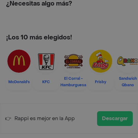
¿Necesitas algo más?
¡Los 10 más elegidos!
El Corral -
Sandwich
McDonald's
KFC
Frisby
Hamburguesa
Qbano
👉
Rappi es mejor en la App
Descargar