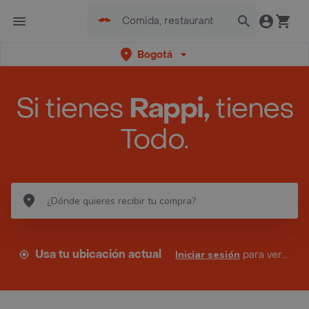
Bogotá
Si tienes
Rappi,
tienes
Todo.
Usa tu ubicación actual
Iniciar sesión
para ver tus direcciones