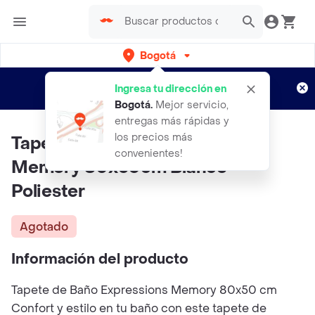
Bogotá
Regístrate
¿Nuevo en Rappi?
y disfruta de
Ingresa tu dirección en
envíos gratis por semanas
Aplican TyC
Bogotá
.
Mejor servicio,
entregas más rápidas y
los precios más
Tapete De Bano Expressions
convenientes!
Memory 80x50cm Blanco
Poliester
Agotado
Información del producto
Tapete de Baño Expressions Memory 80x50 cm
Confort y estilo en tu baño con este tapete de