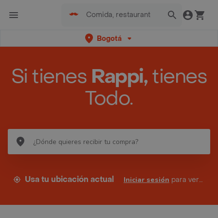
Bogotá
Si tienes
Rappi,
tienes
Todo.
Usa tu ubicación actual
Iniciar sesión
para ver tus direcciones