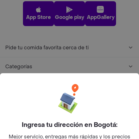
App Store
Google play
AppGallery
Pide tu comida favorita cerca de ti
Categorías
Únete a Rappi
Sobre Rappi
Facebook
Twitter
Instagram
Ingresa tu dirección en Bogotá:
Mejor servicio, entregas más rápidas y los precios
©
2026
Rappi Inc. All rights reserved.