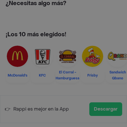
¿Necesitas algo más?
¡Los 10 más elegidos!
El Corral -
Sandwich
McDonald's
KFC
Frisby
Hamburguesa
Qbano
👉
Rappi es mejor en la App
Descargar