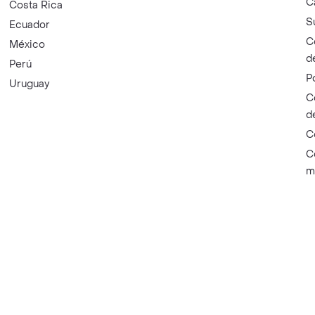
C
Costa Rica
S
Ecuador
C
México
d
Perú
P
Uruguay
C
d
C
C
m