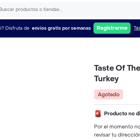
Registrarme
i?
Disfruta de
envíos gratis por semanas
Té
Taste Of Th
Turkey
Agotado
Producto no d
Por el momento no
revisar tu direcció