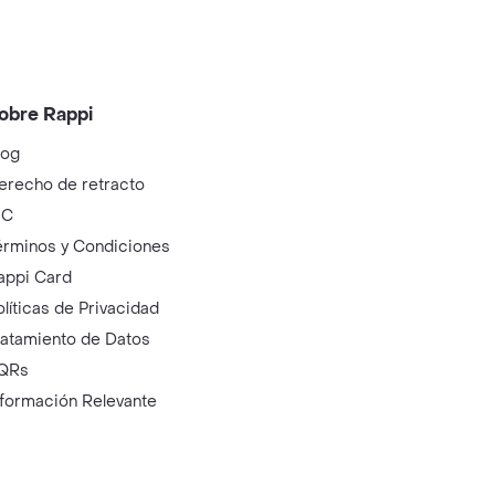
obre Rappi
log
erecho de retracto
IC
érminos y Condiciones
appi Card
olíticas de Privacidad
ratamiento de Datos
QRs
nformación Relevante