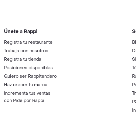
Únete a Rappi
S
Registra tu restaurante
B
Trabaja con nosotros
D
Registra tu tienda
S
Posiciones disponibles
T
Quiero ser Rappitendero
R
Haz crecer tu marca
P
Incrementa tus ventas
T
con Pide por Rappi
P
I