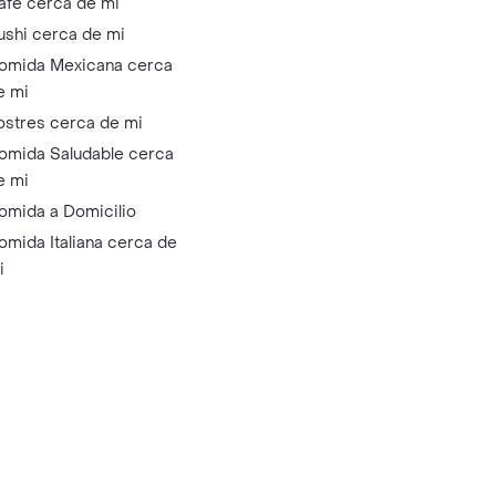
afé cerca de mi
ushi cerca de mi
omida Mexicana cerca
e mi
ostres cerca de mi
omida Saludable cerca
e mi
omida a Domicilio
omida Italiana cerca de
i