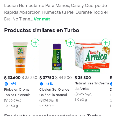
Loción Humectante Para Manos, Cara y Cuerpo de
Rápida Absorción. Humecta tu Piel Durante Todo el
Día. No Tiene
...
Ver más
Productos similares en Turbo
$ 33.600
$ 35.350
$ 37.750
$ 44.800
$ 35.800
$ 5
Natural Freshly Crema
-
4
%
-
15
%
de Árnica
Pielcalen Crema
Cicalen Gel Oral de
Dha
(
$596.67/g
)
Tópica Calendula
Caléndula Natural
Ext
1 X 60 g
(
$186.67/g
)
(
$104.87/ml
)
(
$7
1 X 180 g
1 X 360 mL
1 x 