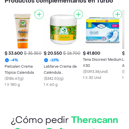
Productos complementarios en Turbo
$ 33.600
$ 35.350
$ 20.550
$ 26.700
$ 41.800
$ 2
Tena Discreet Medium
Lop
-
4
%
-
23
%
X30
Abs
Pielcalen Crema
Labfarve Crema de
(
$1393.34/und
)
Per
(
$2
Tópica Calendula
Caléndula
1 X 30 Und
1 X 
(
$186.67/g
)
Antiinflamatorio
(
$342.50/g
)
1 X 180 g
1 X 60 g
¿Cómo pedir
Theracann