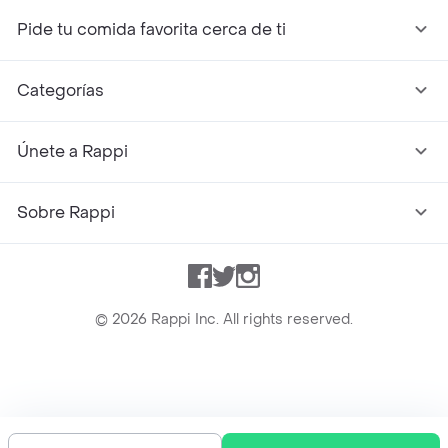
Pide tu comida favorita cerca de ti
Categorías
Únete a Rappi
Sobre Rappi
Facebook
Twitter
Instagram
©
2026
Rappi Inc. All rights reserved.
Rappi S.A.S. --- NIT 900.843.898-9 --- Calle 63 # 16A-02
Bogotá D.C. --- notificacionesrappi@rappi.com