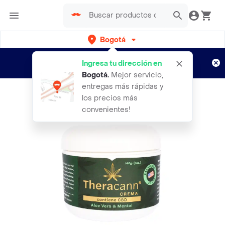
Bogotá
Regístrate
¿Nuevo en Rappi?
y disfruta de
Ingresa tu dirección en
envíos gratis por semanas
Aplican TyC
Bogotá
.
Mejor servicio,
entregas más rápidas y
los precios más
convenientes!