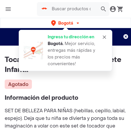
Bogotá
Regístrate
¿Nuevo en Rappi?
y disfruta de
Ingresa tu dirección en
envíos gratis por semanas
Aplican TyC
Bogotá
.
Mejor servicio,
entregas más rápidas y
los precios más
Tocador Maquillaje Niñas Juguete
convenientes!
Infantil
Agotado
Información del producto
SET DE BELLEZA PARA NIÑAS (hebillas, cepillo, labial,
espejo). Deja que tu niña se divierta y ponga toda su
imaginación a volar con este set de tocador que