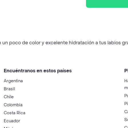
án un poco de color y excelente hidratación a tus labios gr
Encuéntranos en estos países
P
Argentina
H
m
Brasil
P
Chile
P
Colombia
C
Costa Rica
S
Ecuador
C