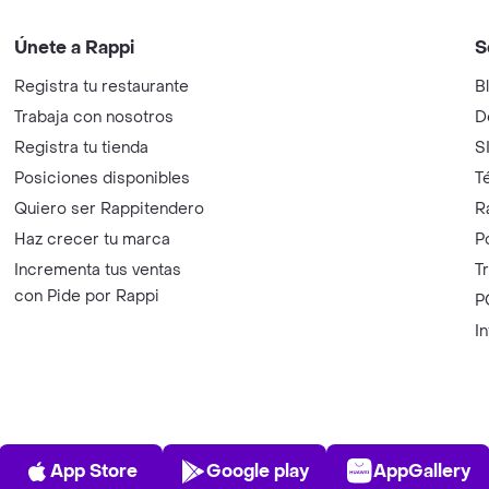
Únete a Rappi
S
Registra tu restaurante
B
Trabaja con nosotros
D
Registra tu tienda
S
Posiciones disponibles
T
Quiero ser Rappitendero
R
Haz crecer tu marca
P
Incrementa tus ventas
T
con Pide por Rappi
P
I
App Store
Play Store
AppGalle
App Store
Google play
AppGallery