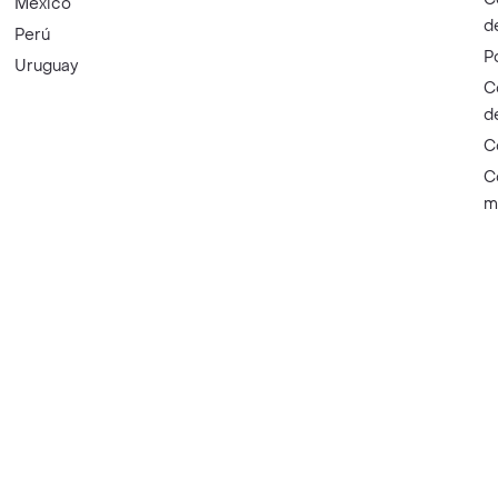
México
d
Perú
P
Uruguay
C
d
C
C
m