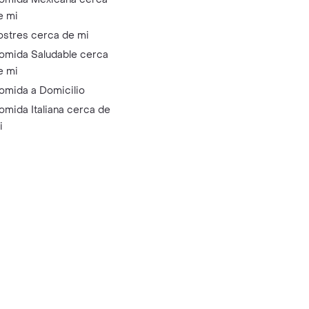
e mi
ostres cerca de mi
omida Saludable cerca
e mi
omida a Domicilio
omida Italiana cerca de
i