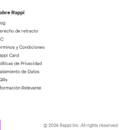
obre Rappi
log
erecho de retracto
IC
érminos y Condiciones
appi Card
olíticas de Privacidad
ratamiento de Datos
QRs
nformación Relevante
ry
©
2026
Rappi Inc. All rights reserved.