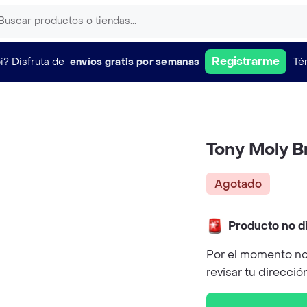
Registrarme
i?
Disfruta de
envíos gratis por semanas
Té
Tony Moly Bri
Agotado
Producto no d
Por el momento no
revisar tu direcció