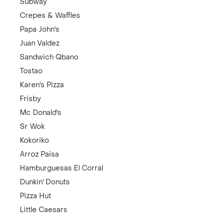
Subway
Crepes & Waffles
Papa John's
Juan Valdez
Sandwich Qbano
Tostao
Karen's Pizza
Frisby
Mc Donald's
Sr Wok
Kokoriko
Arroz Paisa
Hamburguesas El Corral
Dunkin' Donuts
Pizza Hut
Little Caesars