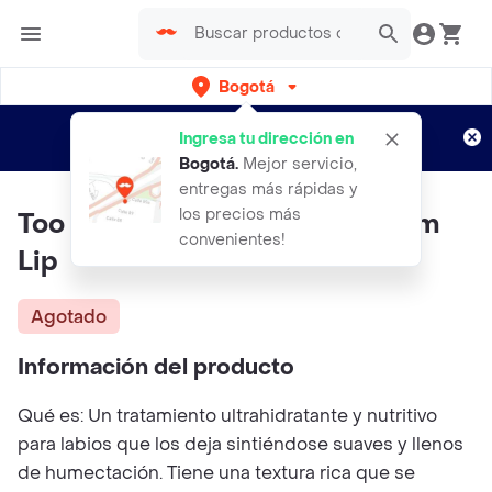
Bogotá
Regístrate
¿Nuevo en Rappi?
y disfruta de
Ingresa tu dirección en
envíos gratis por semanas
Aplican TyC
Bogotá
.
Mejor servicio,
entregas más rápidas y
los precios más
Too Faced Hangover Pillow Balm
convenientes!
Lip
Agotado
Información del producto
Qué es: Un tratamiento ultrahidratante y nutritivo
para labios que los deja sintiéndose suaves y llenos
de humectación. Tiene una textura rica que se