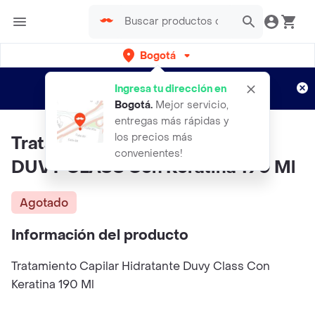
Bogotá
Regístrate
¿Nuevo en Rappi?
y disfruta de
Ingresa tu dirección en
envíos gratis por semanas
Aplican TyC
Bogotá
.
Mejor servicio,
entregas más rápidas y
los precios más
Tratamiento Capilar Hidratante
convenientes!
DUVY CLASS Con Keratina 190 Ml
Agotado
Información del producto
Tratamiento Capilar Hidratante Duvy Class Con
Keratina 190 Ml