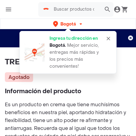
Bogotá
Regístrate
¿Nuevo en Rappi?
y disfruta de
Ingresa tu dirección en
envíos gratis por semanas
Aplican TyC
Bogotá
.
Mejor servicio,
entregas más rápidas y
los precios más
TRENDY Contorno De Ojos
convenientes!
Agotado
Información del producto
Es un producto en crema que tiene muchísimos
beneficios en nuestra piel, aportando hidratación y
flexibilidad, tiene un alto poder re afirmante y
antiarrugas. Recuerda que al igual que todos los